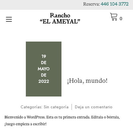
Ir
Reserva:
446 104 3772
al
contenido
Alternar
0
navegación
19
DE
MAYO
DE
¡Hola, mundo!
2022
en
Categorías:
Sin categoría
Deja un comentario
¡Hola,
Bienvenido a WordPress. Esta es tu primera entrada. Edítala o bórrala,
mundo!
¡luego empieza a escribir!