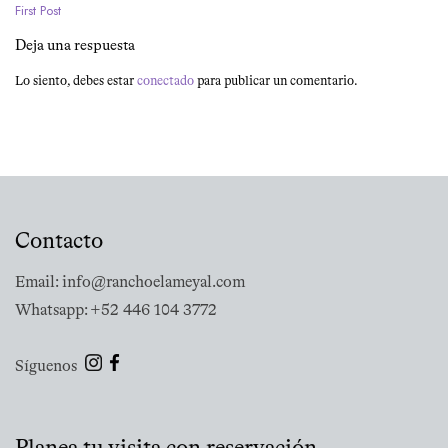
First Post
Navegación
Deja una respuesta
de
Lo siento, debes estar
conectado
para publicar un comentario.
entradas
Contacto
Email: info@ranchoelameyal.com
Whatsapp: +52 446 104 3772
Síguenos